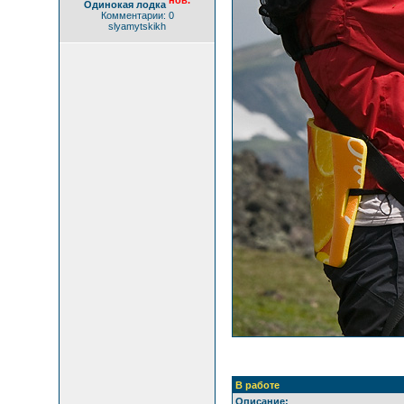
нов.
Одинокая лодка
Комментарии: 0
slyamytskikh
В работе
Описание: