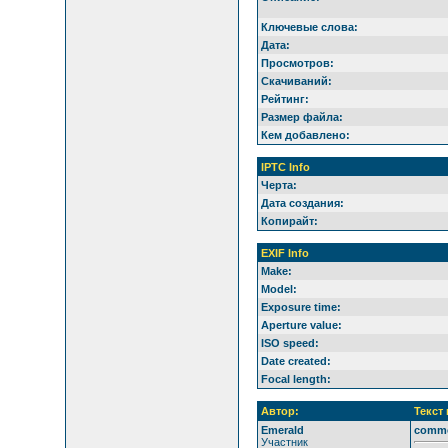
Ключевые слова:
Дата:
Просмотров:
Скачиваний:
Рейтинг:
Размер файла:
Кем добавлено:
IPTC Info
Черта:
Дата создания:
Копирайт:
EXIF Info
Make:
Model:
Exposure time:
Aperture value:
ISO speed:
Date created:
Focal length:
Автор:
Текст
Emerald
comm
Участник