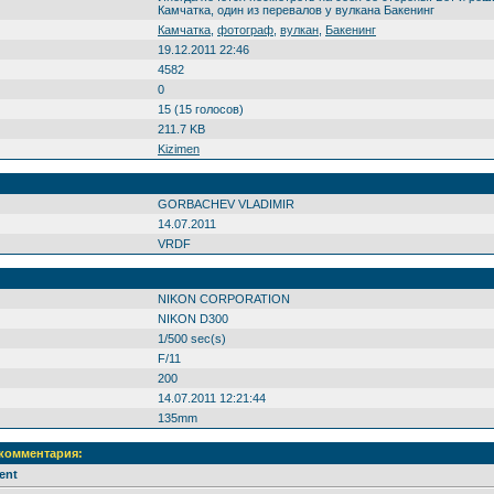
Камчатка, один из перевалов у вулкана Бакенинг
Камчатка
,
фотограф
,
вулкан
,
Бакенинг
19.12.2011 22:46
4582
0
15 (15 голосов)
211.7 KB
Kizimen
GORBACHEV VLADIMIR
14.07.2011
VRDF
NIKON CORPORATION
NIKON D300
1/500 sec(s)
F/11
200
14.07.2011 12:21:44
135mm
 комментария:
ent