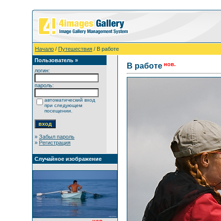
Начало
/
Путешествия
/ В работе
Пользователь »
нов.
В работе
логин:
пароль:
автоматический вход
при следующем
посещении.
»
Забыл пароль
»
Регистрация
Случайное изображение