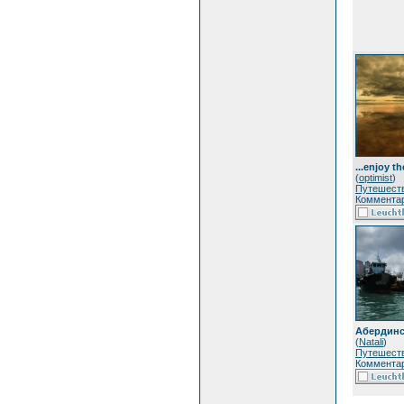
...enjoy th
(
optimist
)
Путешест
Комментар
Абердинс
(
Natali
)
Путешест
Комментар