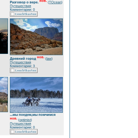
нов.
Разговор о вере.
(
TOcean
)
Путешествия
Комментарии: 0
нов.
Древний город
(
law
)
Путешествия
Комментарии: 3
...мы поедем,мы помчимся
нов.
(
optimist
)
Путешествия
Комментарии: 0