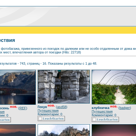
ествия
 фотобагажа, привезенного из поездок по далеким или не особо отдаленным от дома
 мест, впечатления автора от поездки (Hits: 22718)
езультатов - 743, страниц - 16. Показаны результаты с 1 до 48.
нов.
нов.
нов.
Генуя
(
asd58
)
клубничка
(
badger
)
осень
(
REF
)
Путешествия
Путешествия
вия
Комментарии: 0
Комментарии: 0
ии: 0