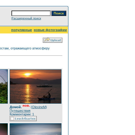
Расширенный поиск
популярные
новые фотографии
 местам, отражающего атмосферу
нов.
Домой.
(
OlexineM
)
Путешествия
Комментарии: 1