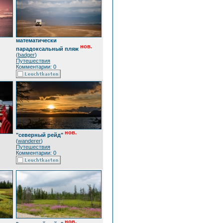
математически
нов.
парадоксальный пляж
(
badger
)
Путешествия
Комментарии: 0
нов.
"северный рейд"
(
wanderer
)
Путешествия
Комментарии: 0
нов.