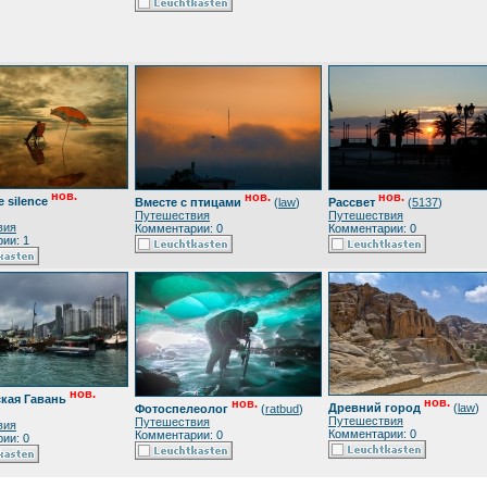
нов.
нов.
нов.
e silence
Вместе с птицами
(
law
)
Рассвет
(
5137
)
Путешествия
Путешествия
вия
Комментарии: 0
Комментарии: 0
ии: 1
нов.
кая Гавань
нов.
нов.
Древний город
(
law
)
Фотоспелеолог
(
ratbud
)
Путешествия
Путешествия
вия
Комментарии: 0
Комментарии: 0
ии: 0