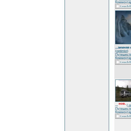
Комментар
...зимняя
(
optimist
)
Путешест
Комментар
нов.
...
(
-a
Путешест
Комментар