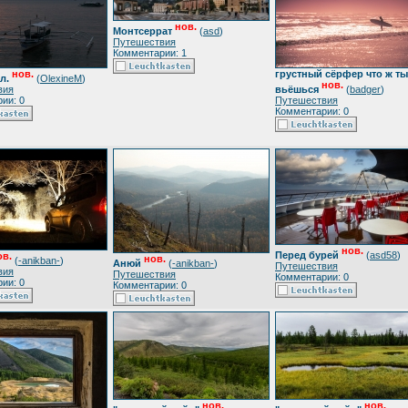
нов.
Монтсеррат
(
asd
)
Путешествия
Комментарии: 1
нов.
грустный сёрфер что ж ты
л.
(
OlexineM
)
нов.
вия
вьёшься
(
badger
)
ии: 0
Путешествия
Комментарии: 0
нов.
Перед бурей
(
asd58
)
ов.
нов.
(
-anikban-
)
Анюй
(
-anikban-
)
Путешествия
вия
Путешествия
Комментарии: 0
ии: 0
Комментарии: 0
нов.
нов.