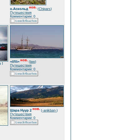
нов.
о.Аскольд
(
Chipars
)
Путешествия
Комментарии: 0
нов.
=///\\\=
(
law
)
 !
Путешествия
Комментарии: 0
нов.
Шара Нуур 2
(
-anikban-
)
Путешествия
Комментарии: 0