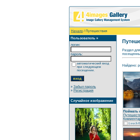
Начало
/ Путешествия
Пользователь »
Путеш
логин:
Раздел для
посещенных
пароль:
автоматический вход
Найдено: р
при следующем
посещении.
»
Забыл пароль
»
Регистрация
Случайное изображение
Поймать 
Путешест
Комментар