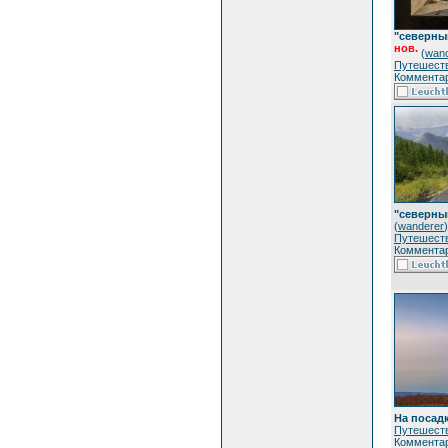
"северный
нов.
(
wand
Путешест
Комментар
"северны
(
wanderer
)
Путешест
Комментар
На посад
Путешест
Комментар