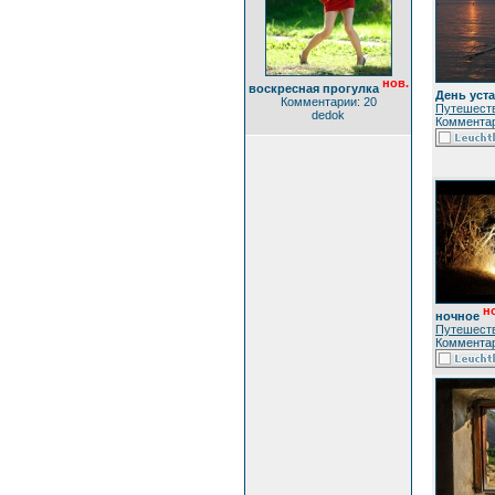
нов.
воскресная прогулка
День уста
Комментарии: 20
Путешест
dedok
Комментар
н
ночное
Путешест
Комментар