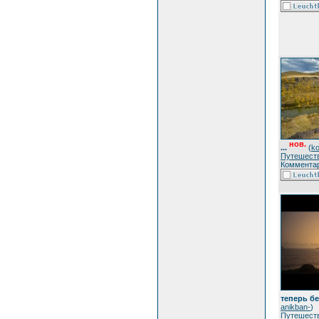
нов.
...
(
ko
Путешест
Комментар
теперь бе
anikban-
)
Путешест