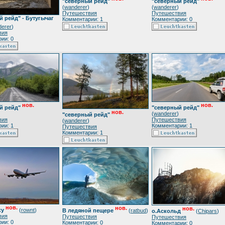
"северный рейд"
"северный рейд"
(
wanderer
)
(
wanderer
)
Путешествия
Путешествия
 рейд" - Бутугычаг
Комментарии: 1
Комментарии: 0
erer
)
вия
ии: 0
нов.
нов.
й рейд"
"северный рейд"
нов.
(
wanderer
)
"северный рейд"
вия
Путешествия
(
wanderer
)
ии: 1
Комментарии: 1
Путешествия
Комментарии: 1
нов.
нов.
нов.
ку
(
rownt
)
В ледяной пещере
(
ratbud
)
о.Аскольд
(
Chipars
)
вия
Путешествия
Путешествия
ии: 0
Комментарии: 0
Комментарии: 0