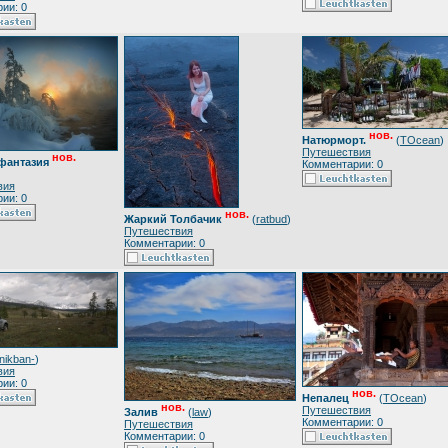
ии: 0
нов.
Натюрморт.
(
TOcean
)
Путешествия
нов.
 фантазия
Комментарии: 0
вия
ии: 0
нов.
Жаркий Толбачик
(
ratbud
)
Путешествия
Комментарии: 0
nikban-
)
вия
ии: 0
нов.
Непалец
(
TOcean
)
нов.
Путешествия
Залив
(
law
)
Комментарии: 0
Путешествия
Комментарии: 0