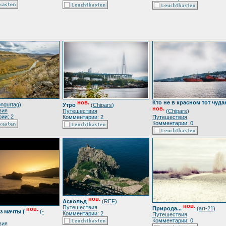
нов.
Кто не в красном тот чудак
ngurtag
)
Утро
(
Chipars
)
нов.
вия
Путешествия
(
Chipars
)
ии: 2
Комментарии: 2
Путешествия
Комментарии: 0
нов.
Аскольд
(
REF
)
нов.
Путешествия
Природа...
(
art-21
)
нов.
з мачты (
(
-
Комментарии: 2
Путешествия
Комментарии: 0
вия