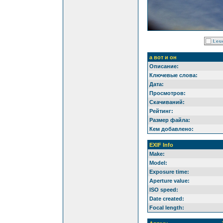
а вот и он
Описание:
Ключевые слова:
Дата:
Просмотров:
Скачиваний:
Рейтинг:
Размер файла:
Кем добавлено:
EXIF Info
Make:
Model:
Exposure time:
Aperture value:
ISO speed:
Date created:
Focal length: