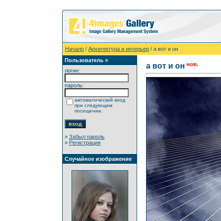
Начало
/
Архитектура и интерьер
/ а вот и он
Пользователь »
нов.
а вот и он
логин:
пароль:
автоматический вход
при следующем
посещении.
»
Забыл пароль
»
Регистрация
Случайное изображение