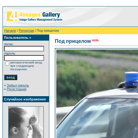
Начало
/
Репортаж
/ Под прицелом
Пользователь »
нов.
Под прицелом
логин:
пароль:
автоматический вход
при следующем
посещении.
»
Забыл пароль
»
Регистрация
Случайное изображение