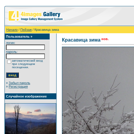
Начало
/
Пейзаж
/ Красавица зима
Пользователь »
нов.
Красавица зима
логин:
пароль:
автоматический вход
при следующем
посещении.
»
Забыл пароль
»
Регистрация
Случайное изображение