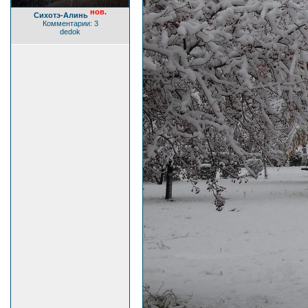
нов.
Сихотэ-Алинь
Комментарии: 3
dedok