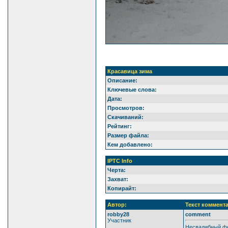
Красавица зима
Описание:
Ключевые слова:
Дата:
Просмотров:
Скачиваний:
Рейтинг:
Размер файла:
Кем добавлено:
IPTC Info
Черта:
Захват:
Копирайт:
Автор:
Текст коммент
robby28
comment
Участник
Несвадибный фото