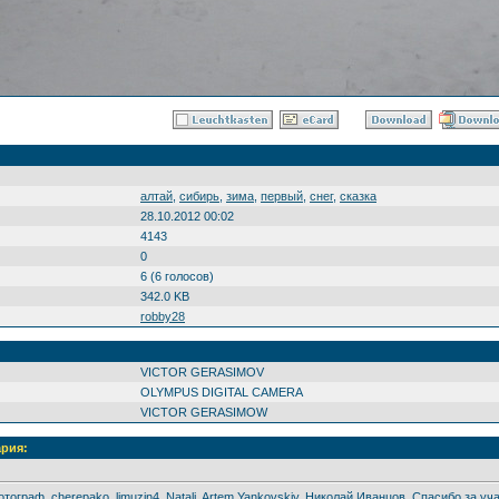
алтай
,
сибирь
,
зима
,
первый
,
снег
,
сказка
28.10.2012 00:02
4143
0
6 (6 голосов)
342.0 KB
robby28
VICTOR GERASIMOV
OLYMPUS DIGITAL CAMERA
VICTOR GERASIMOW
ария:
граф, cherepako, limuzin4, Natali, Artem Yankovskiy, Николай Иванцов, Спасибо за участ