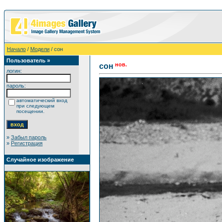
Начало
/
Модели
/ сон
Пользователь »
нов.
сон
логин:
пароль:
автоматический вход
при следующем
посещении.
»
Забыл пароль
»
Регистрация
Случайное изображение