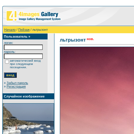
Начало
/
Пейзаж
/ льтрызонт
Пользователь »
нов.
льтрызонт
логин:
пароль:
автоматический вход
при следующем
посещении.
»
Забыл пароль
»
Регистрация
Случайное изображение