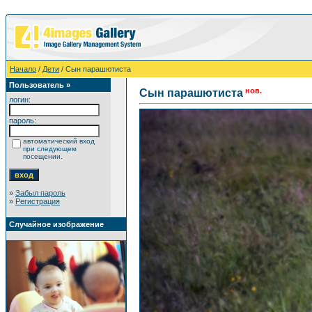
Начало
/
Дети
/ Сын парашютиста
Пользователь »
нов.
Сын парашютиста
логин:
пароль:
автоматический вход
при следующем
посещении.
»
Забыл пароль
»
Регистрация
Случайное изображение