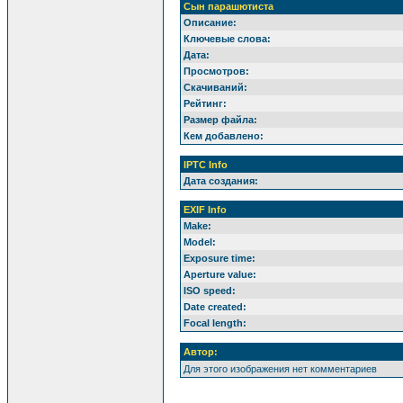
Сын парашютиста
Описание:
Ключевые слова:
Дата:
Просмотров:
Скачиваний:
Рейтинг:
Размер файла:
Кем добавлено:
IPTC Info
Дата создания:
EXIF Info
Make:
Model:
Exposure time:
Aperture value:
ISO speed:
Date created:
Focal length:
Автор:
Для этого изображения нет комментариев