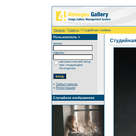
Начало
/
Гламур
/ Студийная съёмка
Пользователь »
Студийная
логин:
пароль:
автоматический вход
при следующем
посещении.
»
Забыл пароль
»
Регистрация
Случайное изображение