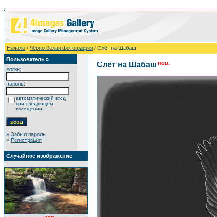
Начало
/
Чёрно-белая фотография
/ Слёт на Шабаш
Пользователь »
нов.
Слёт на Шабаш
логин:
пароль:
автоматический вход
при следующем
посещении.
»
Забыл пароль
»
Регистрация
Случайное изображение