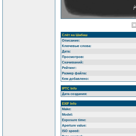
Слёт на Шабаш
Описание:
Ключевые слова:
Дата:
Просмотров:
Скачиваний:
Рейтинг:
Размер файла:
Кем добавлено:
IPTC Info
Дата создания:
EXIF Info
Make:
Model:
Exposure time:
Aperture value:
ISO speed: