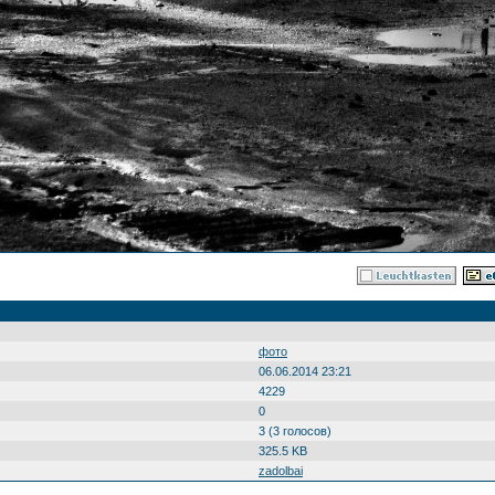
фото
06.06.2014 23:21
4229
0
3 (3 голосов)
325.5 KB
zadolbai