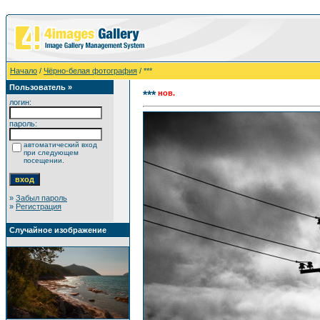
Начало
/
Чёрно-белая фотография
/ ***
Пользователь »
нов.
***
логин:
пароль:
автоматический вход
при следующем
посещении.
»
Забыл пароль
»
Регистрация
Случайное изображение