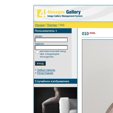
Начало
/
Портрет
/ 010
Пользователь »
нов.
010
логин:
пароль:
автоматический вход
при следующем
посещении.
»
Забыл пароль
»
Регистрация
Случайное изображение