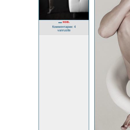
нов.
***
Комментарии: 4
vanrustle