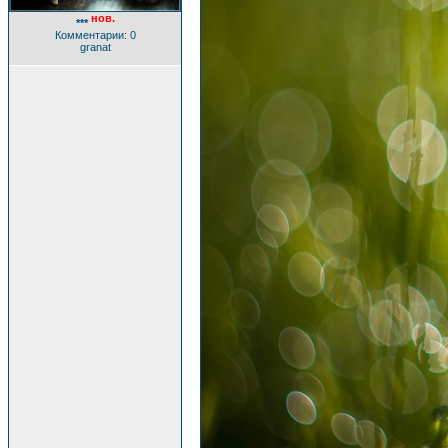
нов.
***
Комментарии: 0
granat