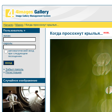
Начало
/
Макро
/ Когда просохнут крылья...
Пользователь »
нов.
Когда просохнут крылья...
логин:
пароль:
автоматический вход
при следующем
посещении.
»
Забыл пароль
»
Регистрация
Случайное изображение