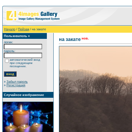
Начало
/
Пейзаж
/ на закате
Пользователь »
нов.
на закате
логин:
пароль:
автоматический вход
при следующем
посещении.
»
Забыл пароль
»
Регистрация
Случайное изображение