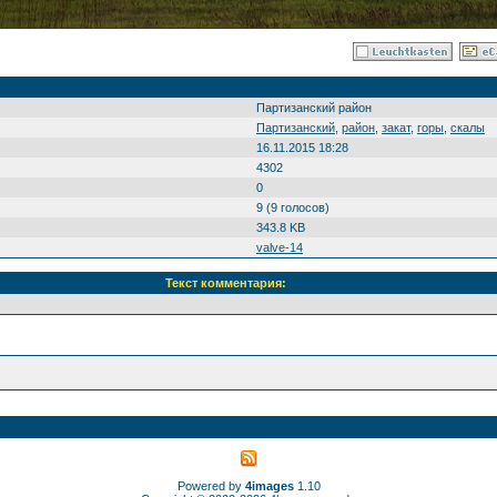
Партизанский район
Партизанский
,
район
,
закат
,
горы
,
скалы
16.11.2015 18:28
4302
0
9 (9 голосов)
343.8 KB
valve-14
Текст комментария:
Powered by
4images
1.10