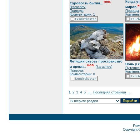
нов.
Когда ут
Суровость бытия...
н
(
karachev
)
миров
Природа
Природа
Комментарии: 1
Коммента
Летящий сквозь пространство
Ночь у 
нов.
и время...
(
karachev
)
Путешес
Природа
Коммента
Комментарии: 0
1
2
3
4
5
→
Последняя страница →
Pow
Copyright