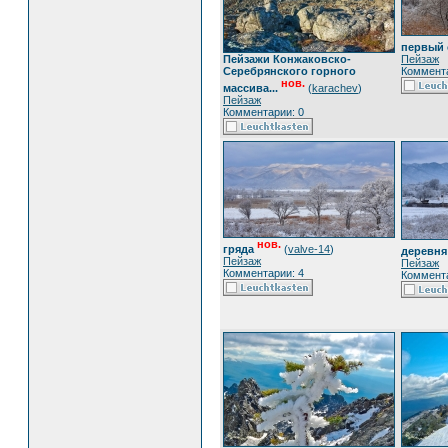
первый 
Пейзаж
Пейзажи Конжаковско-
Коммента
Серебрянского горного
нов.
массива...
(
karachev
)
Пейзаж
Комментарии: 0
нов.
гряда
(
valve-14
)
деревня
Пейзаж
Пейзаж
Комментарии: 4
Коммента