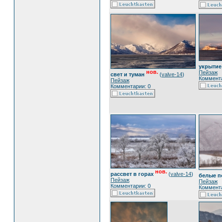
укрытие
нов.
Пейзаж
свет и туман
(
valve-14
)
Коммента
Пейзаж
Комментарии: 0
нов.
рассвет в горах
(
valve-14
)
белые п
Пейзаж
Пейзаж
Комментарии: 0
Коммента