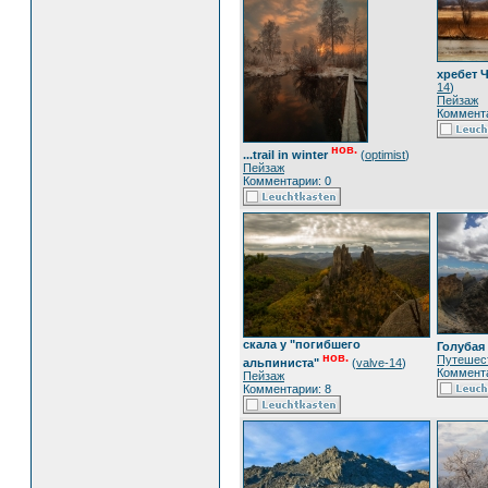
хребет 
14
)
Пейзаж
Коммента
нов.
...trail in winter
(
optimist
)
Пейзаж
Комментарии: 0
скала у "погибшего
Голубая
нов.
Путешес
альпиниста"
(
valve-14
)
Коммента
Пейзаж
Комментарии: 8