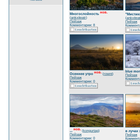
нов.
Многослойность
"Мистик
(
ankxiteatr
)
(
ankxitea
Пейзаж
Пейзаж
Комментарии: 8
Коммента
blue mo
нов.
Осеннее утро
(
rownt
)
Пейзаж
Пейзаж
Коммента
Комментарии: 0
нов.
...
(
kongurtag
)
в лучах 
Пейзаж
Пейзаж
Комментарии: 0
Коммента