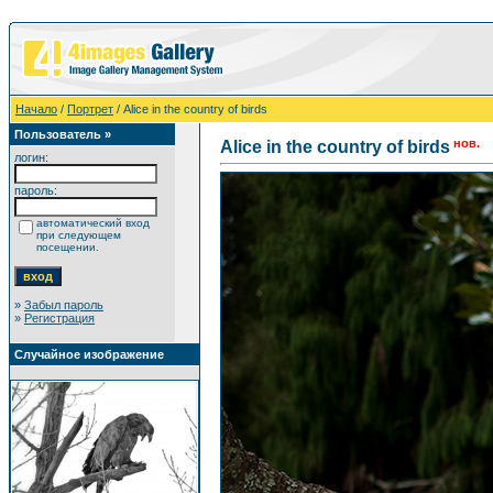
Начало
/
Портрет
/ Alice in the country of birds
Пользователь »
нов.
Alice in the country of birds
логин:
пароль:
автоматический вход
при следующем
посещении.
»
Забыл пароль
»
Регистрация
Случайное изображение