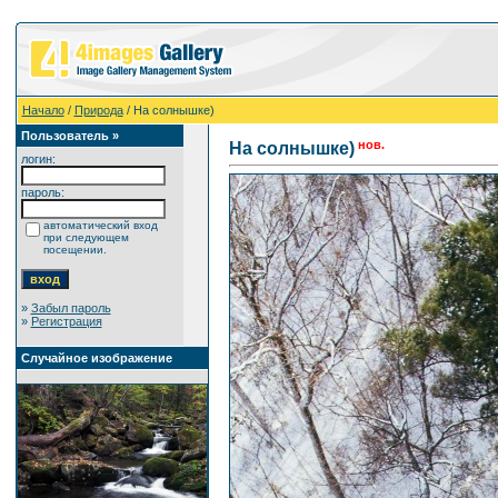
Начало
/
Природа
/ На солнышке)
Пользователь »
нов.
На солнышке)
логин:
пароль:
автоматический вход
при следующем
посещении.
»
Забыл пароль
»
Регистрация
Случайное изображение