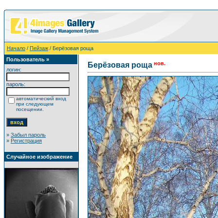
Начало
/
Пейзаж
/ Берёзовая роща
Пользователь »
нов.
Берёзовая роща
логин:
пароль:
автоматический вход
при следующем
посещении.
»
Забыл пароль
»
Регистрация
Случайное изображение