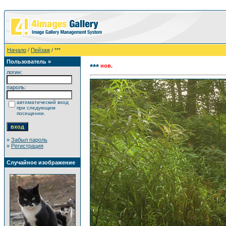
Начало
/
Пейзаж
/ ***
Пользователь »
нов.
***
логин:
пароль:
автоматический вход
при следующем
посещении.
»
Забыл пароль
»
Регистрация
Случайное изображение