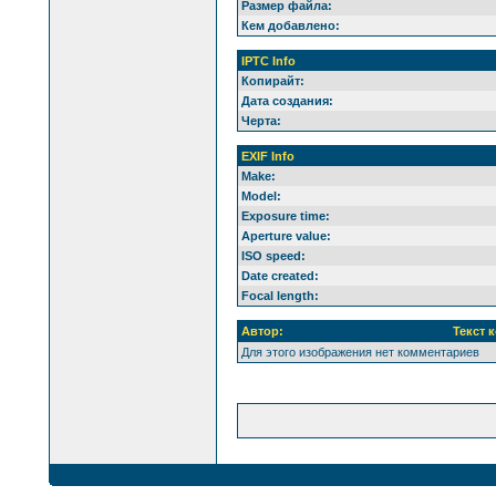
Размер файла:
Кем добавлено:
IPTC Info
Копирайт:
Дата создания:
Черта:
EXIF Info
Make:
Model:
Exposure time:
Aperture value:
ISO speed:
Date created:
Focal length:
Автор:
Текст 
Для этого изображения нет комментариев