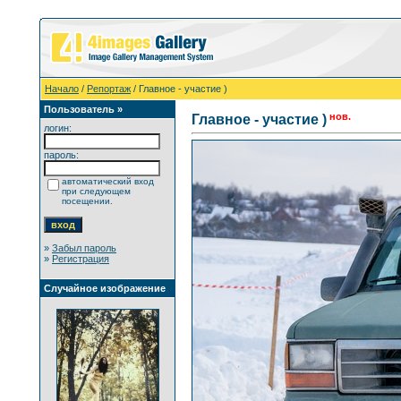
Начало
/
Репортаж
/ Главное - участие )
Пользователь »
нов.
Главное - участие )
логин:
пароль:
автоматический вход
при следующем
посещении.
»
Забыл пароль
»
Регистрация
Случайное изображение