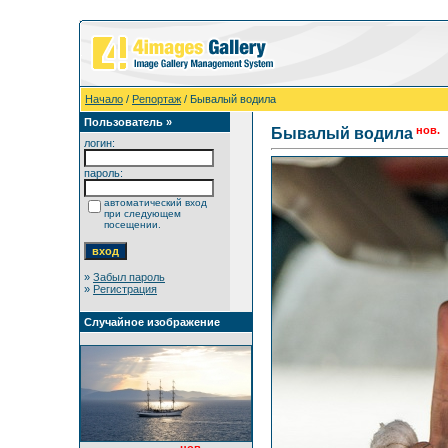
Начало
/
Репортаж
/ Бывалый водила
Пользователь »
нов.
Бывалый водила
логин:
пароль:
автоматический вход
при следующем
посещении.
»
Забыл пароль
»
Регистрация
Случайное изображение