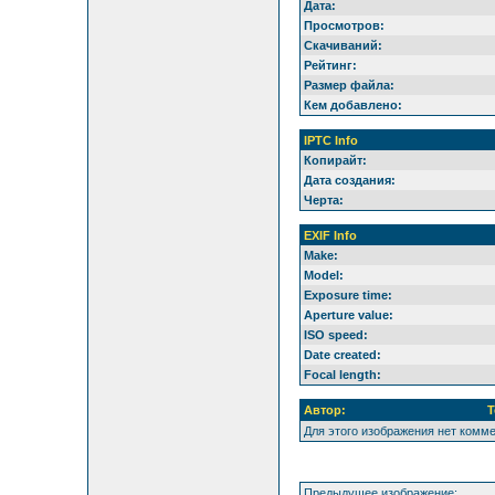
Дата:
Просмотров:
Скачиваний:
Рейтинг:
Размер файла:
Кем добавлено:
IPTC Info
Копирайт:
Дата создания:
Черта:
EXIF Info
Make:
Model:
Exposure time:
Aperture value:
ISO speed:
Date created:
Focal length:
Автор:
Т
Для этого изображения нет комм
Предыдущее изображение: