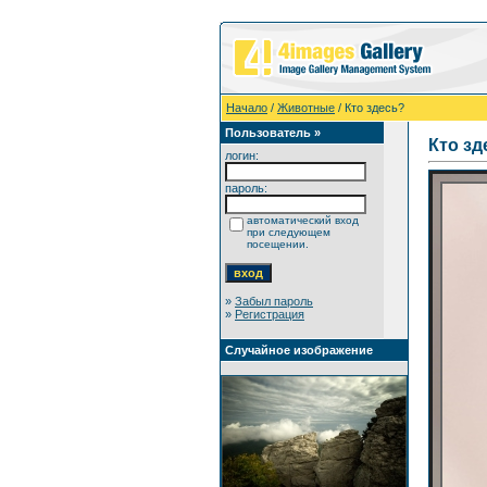
Начало
/
Животные
/ Кто здесь?
Пользователь »
Кто зд
логин:
пароль:
автоматический вход
при следующем
посещении.
»
Забыл пароль
»
Регистрация
Случайное изображение