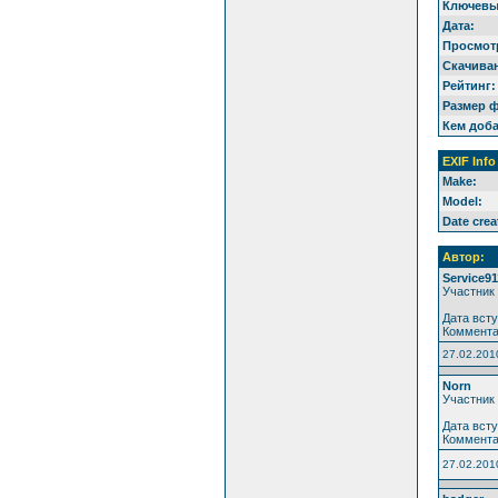
Ключевы
Дата:
Просмот
Скачива
Рейтинг:
Размер 
Кем доб
EXIF Info
Make:
Model:
Date crea
Автор:
Service91
Участник
Дата всту
Коммента
27.02.201
Norn
Участник
Дата всту
Коммента
27.02.201