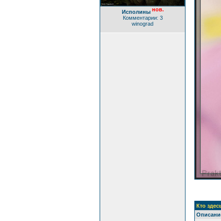
нов.
Исполины
Комментарии: 3
winograd
Кто здес
Описани