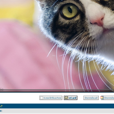
ь?
е: