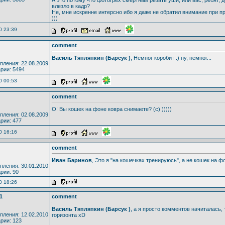
влезло в кадр?
Не, мне искренне интерсно ибо я даже не обратил внимание при п
)))
0 23:39
comment
Василь Тяпляпкин (Барсук )
, Немног коробит :) ну, немног...
пления: 22.08.2009
рии: 5494
0 00:53
comment
О! Вы кошек на фоне ковра снимаете? (с) )))))
пления: 02.08.2009
рии: 477
0 16:16
comment
Иван Баринов
, Это я "на кошечках тренируюсь", а не кошек на ф
пления: 30.01.2010
рии: 90
0 18:26
1
comment
Василь Тяпляпкин (Барсук )
, а я просто комментов начиталась,
пления: 12.02.2010
горизонта xD
рии: 123