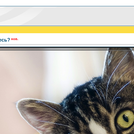
нов.
есь?