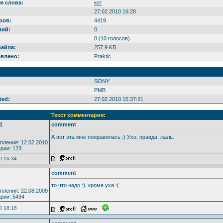
е слова:
кот
27.02.2010 16:28
ров:
4419
ний:
0
8 (10 голосов)
файла:
257.9 KB
авлено:
Praktic
SONY
PMB
ted:
27.02.2010 15:37:21
Текст комментария:
1
comment
А вот эта мне понравилась :) Ухо, правда, жаль.
пления: 12.02.2010
рии: 123
0 16:34
comment
то что надо :), кроме уха :(
пления: 22.08.2009
рии: 5494
0 18:18