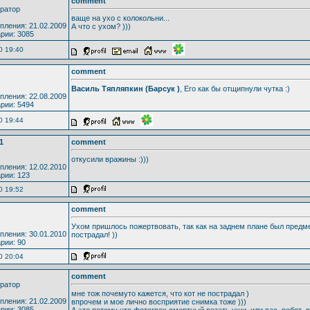
comment
ратор
ваще на ухо с колокольни...
пления: 21.02.2009
А что с ухом? )))
рии: 3085
0 19:40
comment
Василь Тяпляпкин (Барсук )
, Его как бы отщипнули чутка :)
пления: 22.08.2009
рии: 5494
0 19:44
1
comment
откусили вражины :)))
пления: 12.02.2010
рии: 123
0 19:52
comment
Ухом пришлось пожертвовать, так как на заднем плане был предме
пления: 30.01.2010
пострадал! ))
рии: 90
0 20:04
comment
ратор
мне тож почемуто кажется, что кот не пострадал )
пления: 21.02.2009
впрочем и мое лично восприятие снимка тоже )))
рии: 3085
А это потому что фотогрех смертный резать уши, или вас, ребят, 