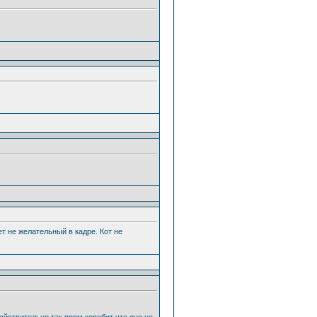
т не желательный в кадре. Кот не
действительно так прям коробит что оно не