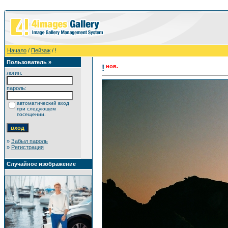
Начало
/
Пейзаж
/ !
Пользователь »
нов.
!
логин:
пароль:
автоматический вход
при следующем
посещении.
»
Забыл пароль
»
Регистрация
Случайное изображение