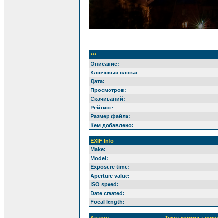
***
Описание:
Ключевые слова:
Дата:
Просмотров:
Скачиваний:
Рейтинг:
Размер файла:
Кем добавлено:
EXIF Info
Make:
Model:
Exposure time:
Aperture value:
ISO speed:
Date created:
Focal length:
Автор:
Текст комментария: