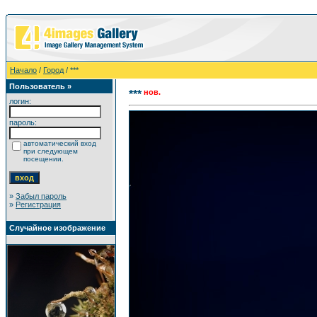
Начало
/
Город
/ ***
Пользователь »
нов.
***
логин:
пароль:
автоматический вход
при следующем
посещении.
»
Забыл пароль
»
Регистрация
Случайное изображение