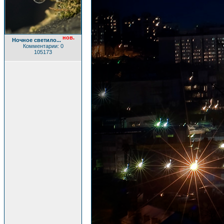
нов.
Ночное светило...
Комментарии: 0
105173