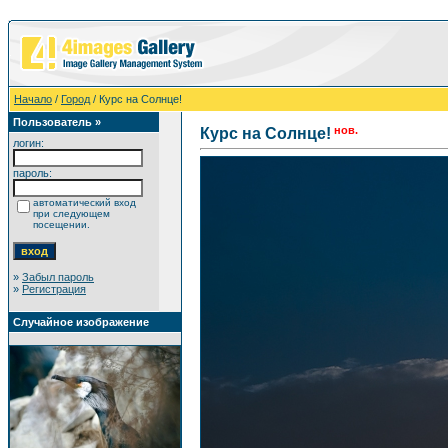
Начало
/
Город
/ Курс на Солнце!
Пользователь »
нов.
Курс на Солнце!
логин:
пароль:
автоматический вход
при следующем
посещении.
»
Забыл пароль
»
Регистрация
Случайное изображение