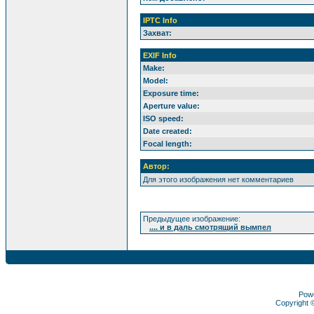
IPTC Info
Захват:
EXIF Info
Make:
Model:
Exposure time:
Aperture value:
ISO speed:
Date created:
Focal length:
Автор:
Для этого изображения нет комментариев
Предыдущее изображение:
.... и в даль смотрящий вымпел
Pow
Copyright