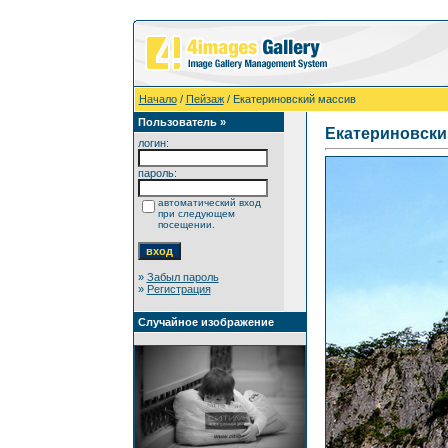
Начало
/
Пейзаж
/ Екатериновский массив
Пользователь »
Екатериновски
логин:
пароль:
автоматический вход
при следующем
посещении.
»
Забыл пароль
»
Регистрация
Случайное изображение