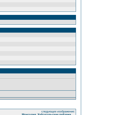
следующее изображение:
Монголия .Хубсугульские пейзажи..