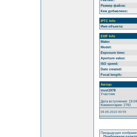
Размер файла:
Кем добавлено:
IPTC Info
Имя объекта:
EXIF Info
Make:
Model:
Exposure time:
Aperture value:
ISO speed:
Date created:
Focal length:
Автор:
trust1978
Участник
Дата вступления: 19.04
Комментарии: 2782
09.06.2010 00:55
Предыдущее изображе
Прибрежная палитр