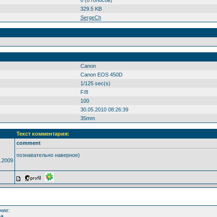
329.5 KB
SergeCh
Canon
Canon EOS 450D
1/125 sec(s)
F/8
100
30.05.2010 08:26:39
35mm
Текст комментария:
comment
познавательно наверное)
.2009
ние:
а.