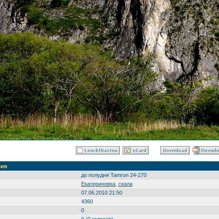
сив
до полудня Tamron 24-270
Екатериновка
,
скала
07.06.2010 21:50
4360
0
0 (0 голосов)