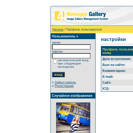
Начало
/ Профиль пользователя
Пользователь »
настройки
логин:
Профиль пользов
пароль:
nerka
Дата вступления:
автоматический вход
при следующем
Был на сайте:
посещении.
Комментарии:
E-mail:
»
Забыл пароль
Сайт:
»
Регистрация
ICQ:
Случайное изображение