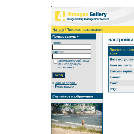
Начало
/ Профиль пользователя
Пользователь »
настройки
логин:
Профиль поль
пароль:
xpax
Дата вступлен
автоматический вход
при следующем
Был на сайте:
посещении.
Комментарии:
E-mail:
»
Забыл пароль
Сайт:
»
Регистрация
ICQ:
Случайное изображение