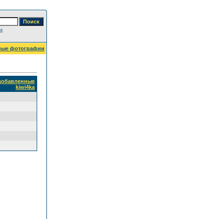
к
вые фотографии
 добавленные
kiwi4ka