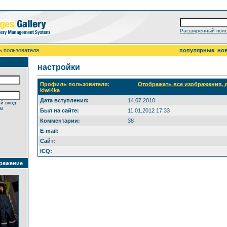
Расширенный поис
ь пользователя
популярные
но
настройки
Профиль пользователя:
Отображать все изображения,
kiwi4ka
Дата вступления:
14.07.2010
й вход
ем
Был на сайте:
11.01.2012 17:33
Комментарии:
38
E-mail:
Сайт:
ICQ:
ражение