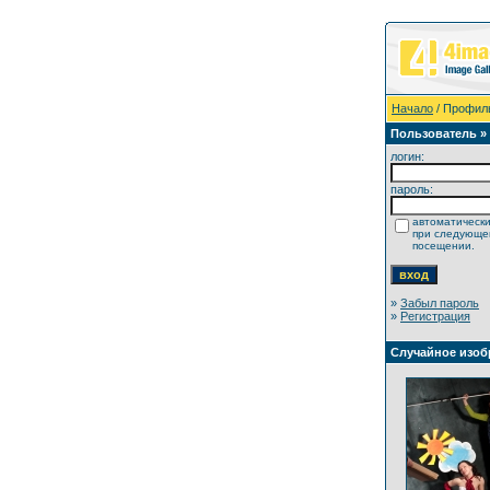
Начало
/ Профил
Пользователь »
логин:
пароль:
автоматически
при следующ
посещении.
»
Забыл пароль
»
Регистрация
Случайное изоб