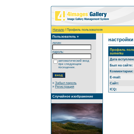
Начало
/ Профиль пользователя
Пользователь »
настройки
логин:
Профиль поль
пароль:
sumerku
Дата вступлен
автоматический вход
при следующем
Был на сайте:
посещении.
Комментарии:
E-mail:
»
Забыл пароль
Сайт:
»
Регистрация
ICQ:
Случайное изображение