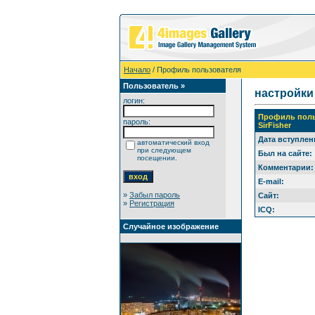
Начало
/ Профиль пользователя
Пользователь »
настройки
логин:
Профиль поль
пароль:
SirFisher
Дата вступлен
автоматический вход
при следующем
Был на сайте:
посещении.
Комментарии:
E-mail:
»
Забыл пароль
Сайт:
»
Регистрация
ICQ:
Случайное изображение