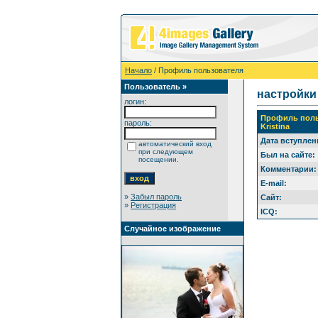
Начало
/ Профиль пользователя
Пользователь »
настройки
логин:
Профиль поль
пароль:
Kristina
Дата вступлен
автоматический вход
при следующем
Был на сайте:
посещении.
Комментарии:
E-mail:
»
Забыл пароль
Сайт:
»
Регистрация
ICQ:
Случайное изображение