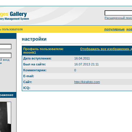
Расширенный поис
ь пользователя
популярные
но
настройки
Профиль пользователя:
Отображать все изображения,
moonk1
Дата вступления:
16.04.2011
й вход
ем
Был на сайте:
16.07.2013 21:11
Комментарии:
0
E-mail:
Сайт:
http://kirafoto.com
ICQ:
ражение