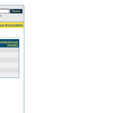
к
вые фотографии
 добавленные
moonk1