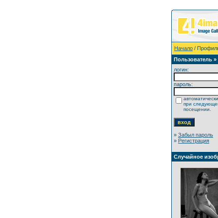
Начало
/ Профил
Пользователь »
логин:
пароль:
автоматически
при следующ
посещении.
»
Забыл пароль
»
Регистрация
Случайное изоб