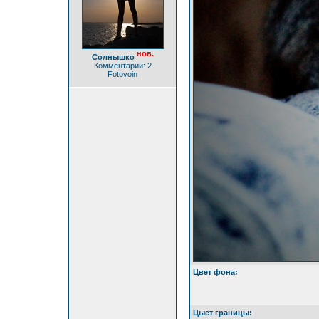
нов.
Солнышко
Комментарии: 2
Fotovoin
Цвет фона:
Цыет границы: