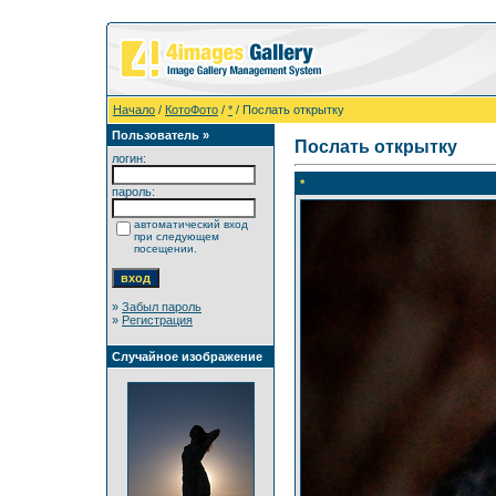
Начало
/
КотоФото
/
*
/ Послать открытку
Пользователь »
Послать открытку
логин:
*
пароль:
автоматический вход
при следующем
посещении.
»
Забыл пароль
»
Регистрация
Случайное изображение