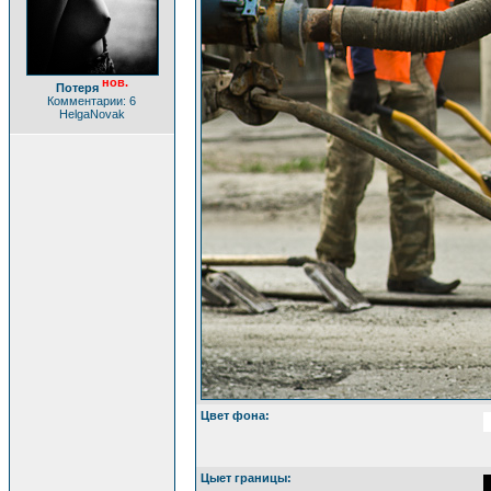
нов.
Потеря
Комментарии: 6
HelgaNovak
Цвет фона:
Цыет границы: