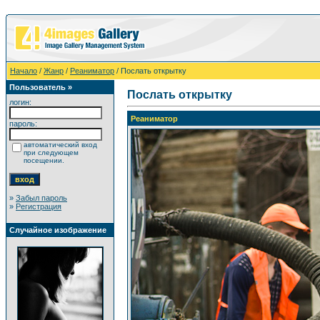
Начало
/
Жанр
/
Реаниматор
/ Послать открытку
Пользователь »
Послать открытку
логин:
Реаниматор
пароль:
автоматический вход
при следующем
посещении.
»
Забыл пароль
»
Регистрация
Случайное изображение