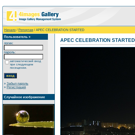
Начало
/
Репортаж
/ APEC CELEBRATION STARTED
Пользователь »
APEC CELEBRATION STARTED
логин:
пароль:
автоматический вход
при следующем
посещении.
»
Забыл пароль
»
Регистрация
Случайное изображение