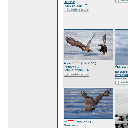
Пейзаж
Комментарии: 7
нов.
Атака
(
EVGENY
)
Фотоохота
Мы, орл
Комментарии: 14
закусыва
Фотоохо
Коммента
нов.
***
(
EVGENY
)
Фотоохота