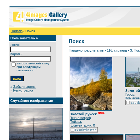
Начало
/ Поиск
Пользователь »
Поиск
логин:
Найдено: результатов - 116, страниц - 3. По
пароль:
автоматический вход
при следующем
посещении.
»
Забыл пароль
»
Регистрация
Золотой
Город
Коммента
Случайное изображение
нов.
Золотой ручеёк
(
butko.sergei
)
Пейзаж
Комментарии: 0