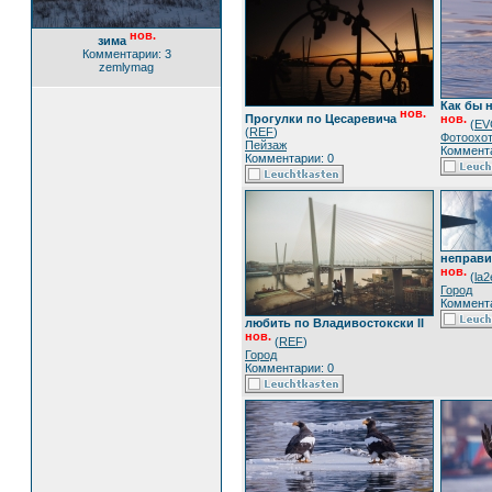
нов.
зима
Комментарии: 3
zemlymag
Как бы 
нов.
Прогулки по Цесаревича
нов.
(
EV
(
REF
)
Фотоохо
Пейзаж
Коммента
Комментарии: 0
неправи
нов.
(
la
Город
Коммента
любить по Владивостокски II
нов.
(
REF
)
Город
Комментарии: 0