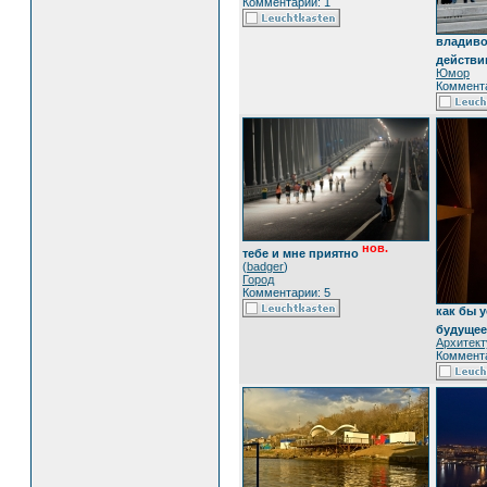
Комментарии: 1
владиво
действи
Юмор
Коммента
нов.
тебе и мне приятно
(
badger
)
Город
Комментарии: 5
как бы у
будущее
Архитект
Коммента