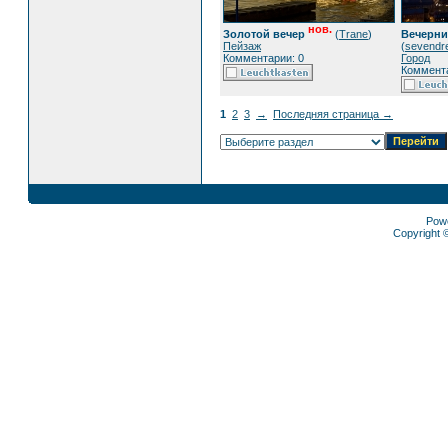
нов.
Золотой вечер
(
Trane
)
Вечерни
Пейзаж
(
sevendr
Комментарии: 0
Город
Коммента
1
2
3
→
Последняя страница →
Pow
Copyright