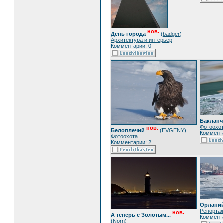
нов.
День города
(
badger
)
Архитектура и интерьер
Комментарии: 0
Бакланч
Фотоохо
нов.
Белоплечий
(
EVGENY
)
Коммента
Фотоохота
Комментарии: 2
Орланий
Репорта
нов.
А теперь с Золотым...
Коммента
(
Norn
)