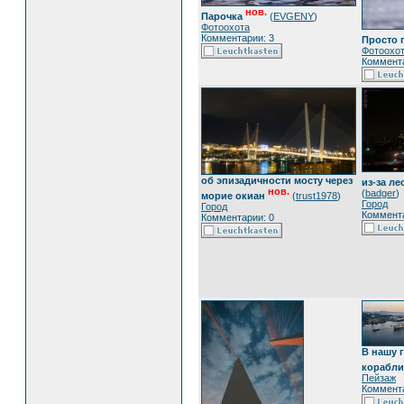
нов.
Парочка
(
EVGENY
)
Фотоохота
Комментарии: 3
Просто 
Фотоохо
Коммента
об эпизадичности мосту через
из-за ле
нов.
(
badger
)
морие окиан
(
trust1978
)
Город
Город
Коммента
Комментарии: 0
В нашу 
корабли
Пейзаж
Коммента