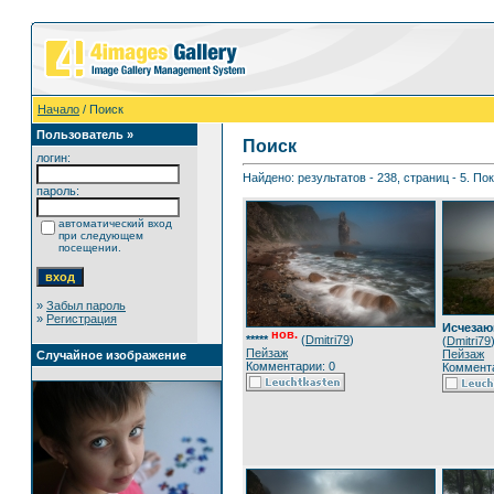
Начало
/ Поиск
Пользователь »
Поиск
логин:
Найдено: результатов - 238, страниц - 5. По
пароль:
автоматический вход
при следующем
посещении.
»
Забыл пароль
»
Регистрация
Исчезаю
нов.
*****
(
Dmitri79
)
(
Dmitri79
Пейзаж
Пейзаж
Случайное изображение
Комментарии: 0
Коммента