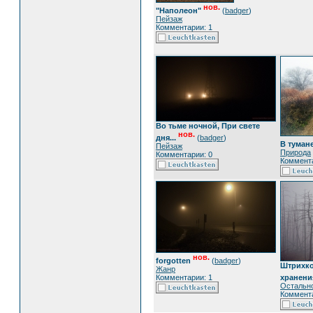
нов.
"Наполеон"
(
badger
)
Пейзаж
Комментарии: 1
Во тьме ночной, При свете
нов.
дня...
(
badger
)
В туман
Пейзаж
Природа
Комментарии: 0
Коммента
нов.
forgotten
(
badger
)
Штрихко
Жанр
Комментарии: 1
хранени
Остальн
Коммента