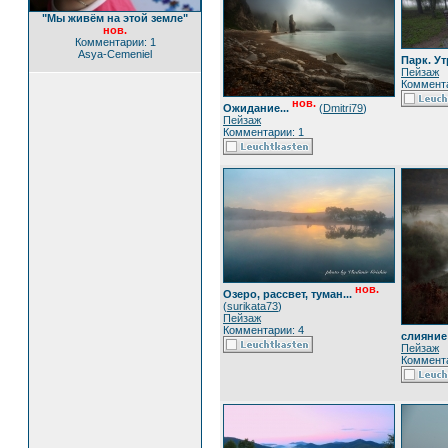
"Мы живём на этой земле"
нов.
Комментарии: 1
Asya-Cemeniel
Парк. Ут
Пейзаж
Коммента
нов.
Ожидание...
(
Dmitri79
)
Пейзаж
Комментарии: 1
нов.
Озеро, рассвет, туман...
(
surikata73
)
Пейзаж
Комментарии: 4
слияние
Пейзаж
Коммента