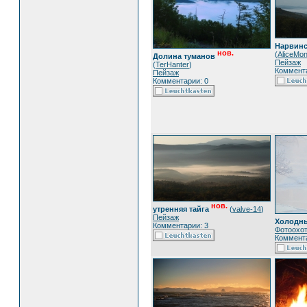
Нарвинс
нов.
(
AliceMo
Долина туманов
Пейзаж
(
TerHanter
)
Коммента
Пейзаж
Комментарии: 0
нов.
утренняя тайга
(
valve-14
)
Пейзаж
Холодны
Комментарии: 3
Фотоохо
Коммента