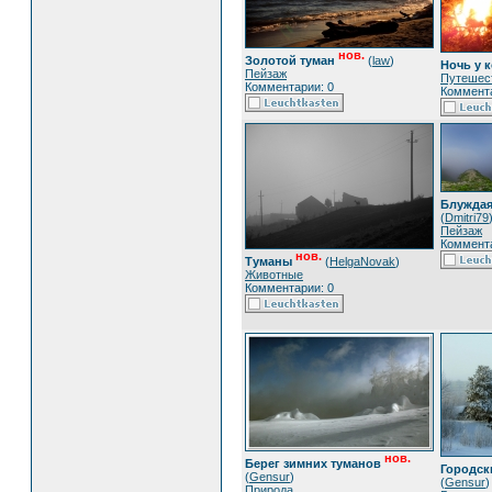
нов.
Золотой туман
(
law
)
Ночь у 
Пейзаж
Путешес
Комментарии: 0
Коммента
Блуждая
(
Dmitri79
Пейзаж
Коммента
нов.
Туманы
(
HelgaNovak
)
Животные
Комментарии: 0
нов.
Берег зимних туманов
Городск
(
Gensur
)
(
Gensur
)
Природа