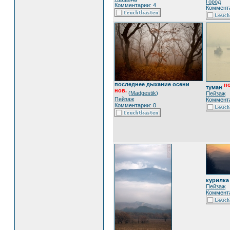
Город
Комментарии: 4
Коммента
последнее дыхание осени
но
туман
нов.
(
Madgestik
)
Пейзаж
Пейзаж
Коммента
Комментарии: 0
курилка
Пейзаж
Коммента