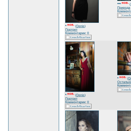
нов.
***
(
Природа
Коммента
нов.
*
(
Denis
)
Портрет
Комментарии: 0
нов.
*
(
D
Остальн
Коммента
нов.
*
(
Denis
)
Портрет
Комментарии: 0