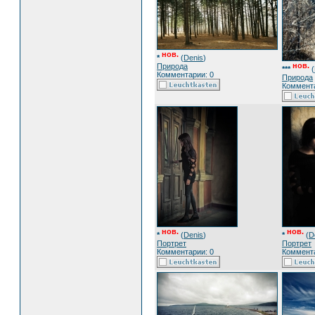
нов.
*
(
Denis
)
нов.
Природа
***
(
Комментарии: 0
Природа
Коммента
нов.
нов.
*
(
Denis
)
*
(
D
Портрет
Портрет
Комментарии: 0
Коммента