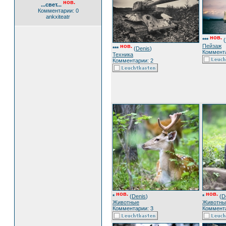
нов.
...свет...
Комментарии: 0
ankxiteatr
нов.
***
(
Пейзаж
нов.
***
(
Denis
)
Коммента
Техника
Комментарии: 2
нов.
нов.
*
(
Denis
)
*
(
D
Животные
Животны
Комментарии: 3
Коммента