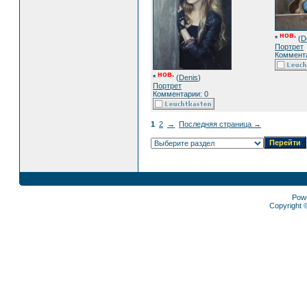
нов.
*
(
D
Портрет
Коммента
нов.
*
(
Denis
)
Портрет
Комментарии: 0
1
2
→
Последняя страница →
Pow
Copyright