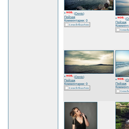
нов.
*
(
Denis
)
Пейзаж
нов.
*
(
D
Комментарии: 0
Пейзаж
Коммента
нов.
*
(
Denis
)
нов.
*
(
D
Пейзаж
Пейзаж
Комментарии: 0
Коммента