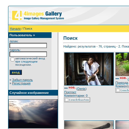
Начало
/ Поиск
Пользователь »
Поиск
логин:
Найдено: результатов - 76, страниц - 2. Пок
пароль:
автоматический вход
при следующем
посещении.
нов.
***
(
»
Забыл пароль
Природа
»
Регистрация
Коммента
нов.
***
(
Denis
)
Портрет
Случайное изображение
Комментарии: 0