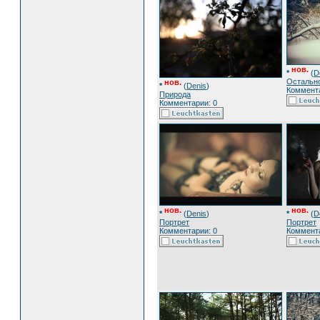
нов.
*
(
D
Остальн
нов.
*
(
Denis
)
Коммента
Природа
Комментарии: 0
нов.
нов.
*
(
Denis
)
*
(
D
Портрет
Портрет
Комментарии: 0
Коммента