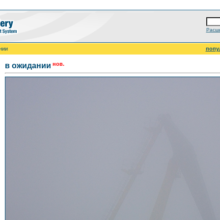
Расш
нии
попу
нов.
в ожидании