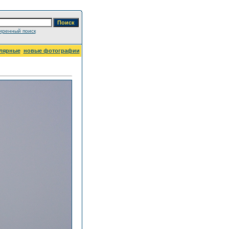
иренный поиск
лярные
новые фотографии