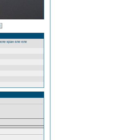
еле кран еле еле