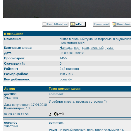
в ожидании
Описание:
снято в сильный туман с моросью, в видоискат
просматривался
Ключевые слова:
Находка
,
порт
,
кран
,
сильный
,
туман
Дата:
02.09.2010 09:38
Просмотров:
4455
Скачиваний:
0
Рейтинг:
2 (2 голосов)
Размер файла:
198.7 KB
Кем добавлено:
oceandv
Автор:
Текст комментария:
gnr2008
comment
Участник
У работяг сиеста, перекур устроили :))
Дата вступления: 17.04.2010
Комментарии: 103
02.09.2010 12:50
oceandv
comment
Участник
Pavel
, не хилый перекур, весь город задымили :-D