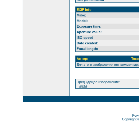
EXIF Info
Make:
Model:
Exposure time:
Aperture value:
ISO speed:
Date created:
Focal length:
Автор:
Текс
Для этого изображения нет комментар
Предыдущее изображение:
арка
Pow
Copyright