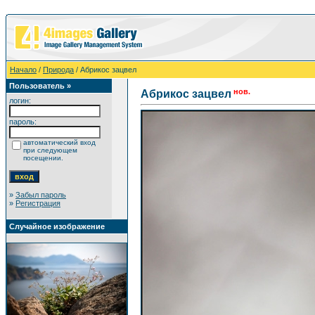
Начало
/
Природа
/ Абрикос зацвел
Пользователь »
нов.
Абрикос зацвел
логин:
пароль:
автоматический вход
при следующем
посещении.
»
Забыл пароль
»
Регистрация
Случайное изображение