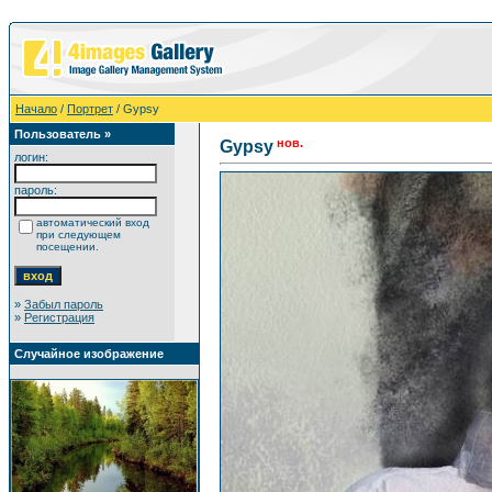
Начало
/
Портрет
/ Gypsy
Пользователь »
нов.
Gypsy
логин:
пароль:
автоматический вход
при следующем
посещении.
»
Забыл пароль
»
Регистрация
Случайное изображение