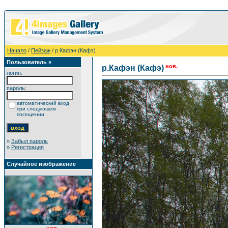
Начало
/
Пейзаж
/ р.Кафэн (Кафэ)
Пользователь »
нов.
р.Кафэн (Кафэ)
логин:
пароль:
автоматический вход
при следующем
посещении.
»
Забыл пароль
»
Регистрация
Случайное изображение