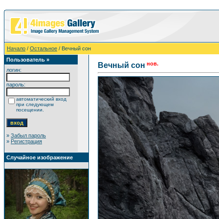
Начало
/
Остальное
/ Вечный сон
Пользователь »
нов.
Вечный сон
логин:
пароль:
автоматический вход
при следующем
посещении.
»
Забыл пароль
»
Регистрация
Случайное изображение