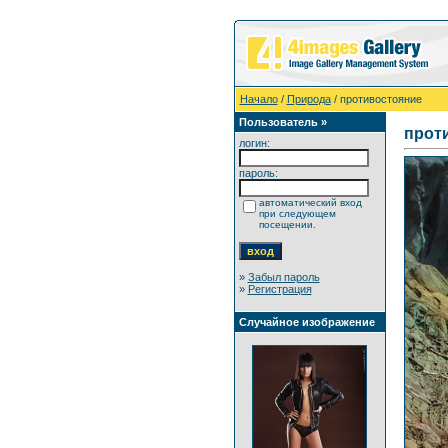
Начало
/
Природа
/ противостояние
Пользователь »
прот
логин:
пароль:
автоматический вход
при следующем
посещении.
»
Забыл пароль
»
Регистрация
Случайное изображение