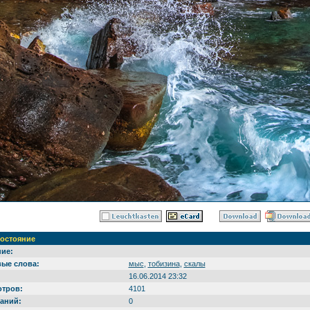
остояние
ие:
ые слова:
мыс
,
тобизина
,
скалы
16.06.2014 23:32
тров:
4101
аний:
0