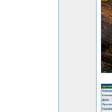
против
Описан
Ключев
Дата:
Просмо
Скачив