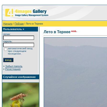
Начало
/
Пейзаж
/ Лето в Тернее
Пользователь »
нов.
Лето в Тернее
логин:
пароль:
автоматический вход
при следующем
посещении.
»
Забыл пароль
»
Регистрация
Случайное изображение