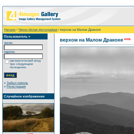
Начало
/
Чёрно-белая фотография
/ верхом на Малом Драконе
Пользователь »
нов.
верхом на Малом Драконе
логин:
пароль:
автоматический вход
при следующем
посещении.
»
Забыл пароль
»
Регистрация
Случайное изображение