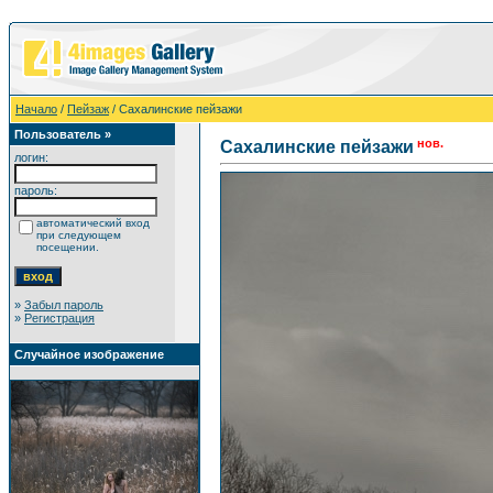
Начало
/
Пейзаж
/ Сахалинские пейзажи
Пользователь »
нов.
Сахалинские пейзажи
логин:
пароль:
автоматический вход
при следующем
посещении.
»
Забыл пароль
»
Регистрация
Случайное изображение