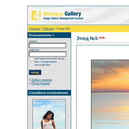
Начало
/
Пейзаж
/ Этюд №5
Пользователь »
нов.
Этюд №5
логин:
пароль:
автоматический вход
при следующем
посещении.
»
Забыл пароль
»
Регистрация
Случайное изображение